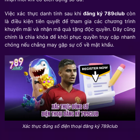
Việc xác thực danh tính sau khi
đăng ký 789club
còn
là điều kiện tiên quyết để tham gia các chương trình
khuyến mãi và nhận mã quà tặng độc quyền. Đây cũng
chính là chìa khóa để khôi phục quyền truy cập nhanh
chóng nếu chẳng may gặp sự cố về mật khẩu.
Xác thực đúng số điện thoại đăng ký 789club