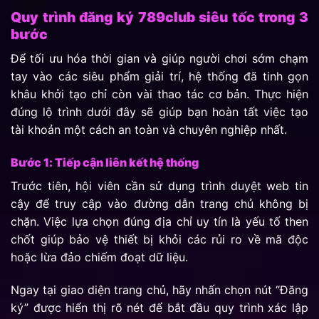
Quy trình đăng ký 789club siêu tốc trong 3
bước
Để tối ưu hóa thời gian và giúp người chơi sớm chạm
tay vào các siêu phẩm giải trí, hệ thống đã tinh gọn
khâu khởi tạo chỉ còn vài thao tác cơ bản. Thực hiện
đúng lộ trình dưới đây sẽ giúp bạn hoàn tất việc tạo
tài khoản một cách an toàn và chuyên nghiệp nhất.
Bước 1: Tiếp cận liên kết hệ thống
Trước tiên, hội viên cần sử dụng trình duyệt web tin
cậy để truy cập vào đường dẫn trang chủ không bị
chặn. Việc lựa chọn đúng địa chỉ uy tín là yếu tố then
chốt giúp bảo vệ thiết bị khỏi các rủi ro về mã độc
hoặc lừa đảo chiếm đoạt dữ liệu.
Ngay tại giao diện trang chủ, hãy nhấn chọn nút “Đăng
ký” được hiển thị rõ nét để bắt đầu quy trình xác lập