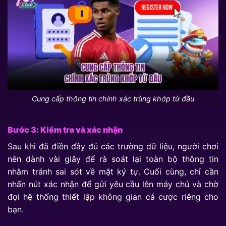
Cung cấp thông tin chính xác trùng khớp từ đầu
Bước 3: Kiểm tra và xác nhận
Sau khi đã điền đầy đủ các trường dữ liệu, người chơi
nên dành vài giây để rà soát lại toàn bộ thông tin
nhằm tránh sai sót về mặt ký tự. Cuối cùng, chỉ cần
nhấn nút xác nhận để gửi yêu cầu lên máy chủ và chờ
đợi hệ thống thiết lập không gian cá cược riêng cho
bạn.