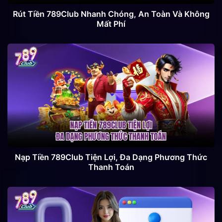
Rút Tiền 789Club Nhanh Chóng, An Toàn Và Không
Mất Phí
Nạp Tiền 789Club Tiện Lợi, Đa Dạng Phương Thức
Thanh Toán