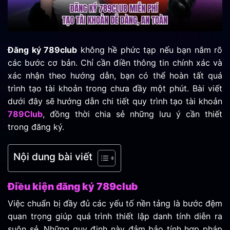
Đăng ký 789club
không hề phức tạp nếu bạn nắm rõ
các bước cơ bản. Chỉ cần điền thông tin chính xác và
xác nhận theo hướng dẫn, bạn có thể hoàn tất quá
trình tạo tài khoản trong chưa đầy một phút. Bài viết
dưới đây sẽ hướng dẫn chi tiết quy trình tạo tài khoản
789Club
, đồng thời chia sẻ những lưu ý cần thiết
trong đăng ký.
Nội dung bài viết
Điều kiện đăng ký 789club
Việc chuẩn bị đầy đủ các yếu tố nền tảng là bước đệm
quan trọng giúp quá trình thiết lập danh tính diễn ra
suôn sẻ. Những quy định này đảm bảo tính hợp pháp