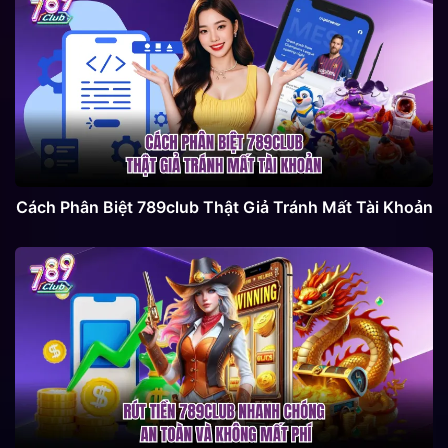
Cách Phân Biệt 789club Thật Giả Tránh Mất Tài Khoản