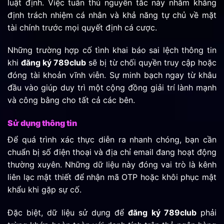
luật định. Việc tuân thủ nguyên tắc này nhằm khẳng
định trách nhiệm cá nhân và khả năng tự chủ về mặt
tài chính trước mọi quyết định cá cược.
Những trường hợp cố tình khai báo sai lệch thông tin
khi
đăng ký 789club
sẽ bị từ chối quyền truy cập hoặc
đóng tài khoản vĩnh viễn. Sự minh bạch ngay từ khâu
đầu vào giúp duy trì một cộng đồng giải trí lành mạnh
và công bằng cho tất cả các bên.
Sử dụng thông tin
Để quá trình xác thực diễn ra nhanh chóng, bạn cần
chuẩn bị số điện thoại và địa chỉ email đang hoạt động
thường xuyên. Những dữ liệu này đóng vai trò là kênh
liên lạc mật thiết để nhận mã OTP hoặc khôi phục mật
khẩu khi gặp sự cố.
Đặc biệt, dữ liệu sử dụng để
đăng ký 789club
phải